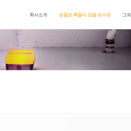
메뉴 건너뛰기
회사소개
초절전 축열식 전열 온수관
그외