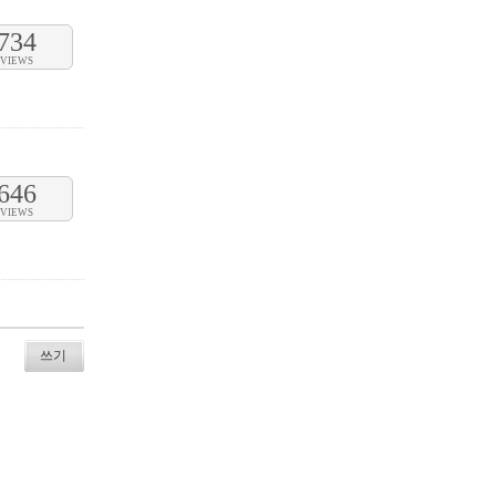
734
VIEWS
646
VIEWS
쓰기