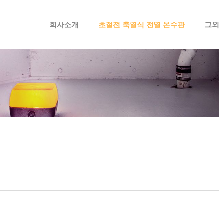
메뉴 건너뛰기
회사소개
초절전 축열식 전열 온수관
그외