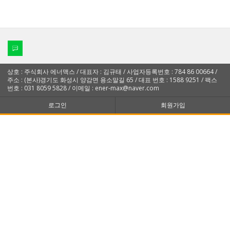
상호 : 주식회사 에너맥스 / 대표자 : 김규태 / 사업자등록번호 : 784 86 00664 /
주소 : (본사)경기도 화성시 양감면 용소말길 65 / 대표 번호 : 1588 9251 / 팩스
번호 : 031 8059 5828 / 이메일 : ener-max@naver.com
로그인
회원가입