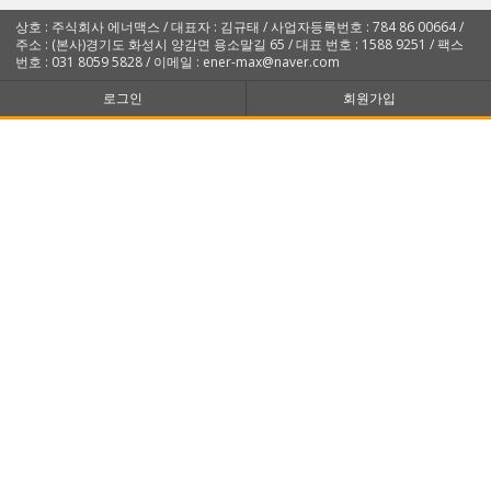
상호 : 주식회사 에너맥스 / 대표자 : 김규태 / 사업자등록번호 : 784 86 00664 /
주소 : (본사)경기도 화성시 양감면 용소말길 65 / 대표 번호 : 1588 9251 / 팩스
번호 : 031 8059 5828 / 이메일 : ener-max@naver.com
로그인
회원가입