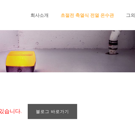
메뉴 건너뛰기
회사소개
초절전 축열식 전열 온수관
그외
 있습니다.
블로그 바로가기