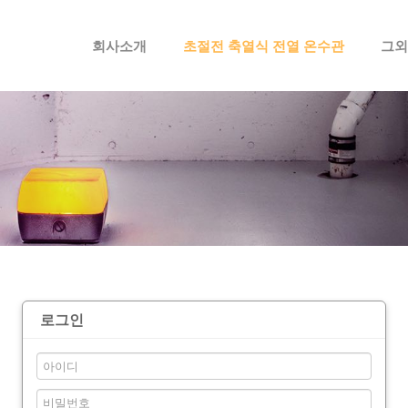
메뉴 건너뛰기
회사소개
초절전 축열식 전열 온수관
그외
로그인