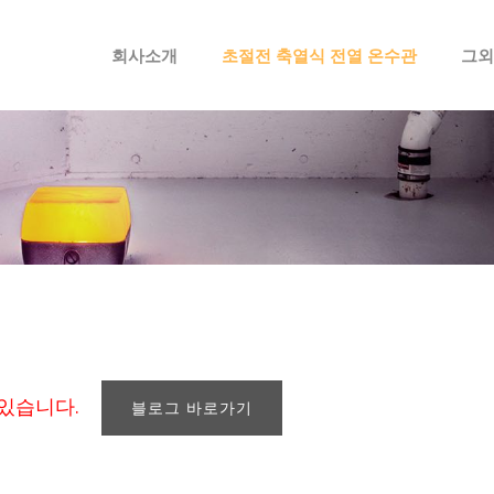
메뉴 건너뛰기
회사소개
초절전 축열식 전열 온수관
그외
 있습니다.
블로그 바로가기