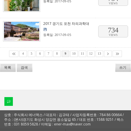
등록일: 2017-09-05
VIEWS
2017 경기도 포천 차의과학대
734
등록일: 2017-09-05
VIEWS
4
5
6
7
8
9
10
11
12
13
목록
검색
쓰기
상호 : 주식회사 에너맥스 / 대표자 : 김규태 / 사업자등록번호 : 784 86 00664 /
주소 : (본사)경기도 화성시 양감면 용소말길 65 / 대표 번호 : 1588 9251 / 팩스
번호 : 031 8059 5828 / 이메일 : ener-max@naver.com