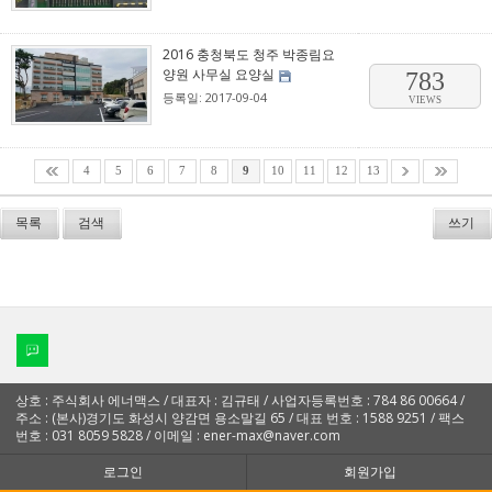
2016 충청북도 청주 박종림요
양원 사무실 요양실
783
등록일: 2017-09-04
VIEWS
4
5
6
7
8
9
10
11
12
13
목록
검색
쓰기
상호 : 주식회사 에너맥스 / 대표자 : 김규태 / 사업자등록번호 : 784 86 00664 /
주소 : (본사)경기도 화성시 양감면 용소말길 65 / 대표 번호 : 1588 9251 / 팩스
번호 : 031 8059 5828 / 이메일 : ener-max@naver.com
로그인
회원가입