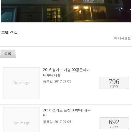
호텔 객실
이 게시물을
목록
2016 경기도 가평 00공군레이
다부대시설
796
등록일: 2017-09-05
No Image
VIEWS
2016 경기도 포천 00부대 내무
반
692
등록일: 2017-09-05
No Image
VIEWS