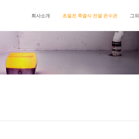
메뉴 건너뛰기
회사소개
초절전 축열식 전열 온수관
그외