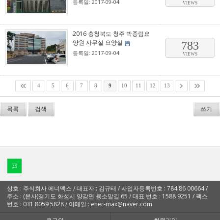
등록일: 2017-09-04
VIEWS
2016 충청북도 청주 박종림요
양원 사무실 요양실
783
등록일: 2017-09-04
VIEWS
4
5
6
7
8
9
10
11
12
13
목록
검색
쓰기
상호 : 주식회사 에너맥스 / 대표자 : 김규태 / 사업자등록번호 : 784 86 00664 /
주소 : (본사)경기도 화성시 양감면 용소말길 65 / 대표 번호 : 1588 9251 / 팩스
번호 : 031 8059 5828 / 이메일 : ener-max@naver.com