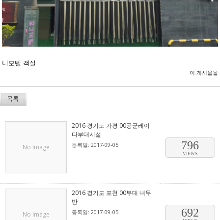
니모텔 객실
이 게시물을
목록
2016 경기도 가평 00공군레이
다부대시설
796
등록일: 2017-09-05
No Image
VIEWS
2016 경기도 포천 00부대 내무
반
692
등록일: 2017-09-05
No Image