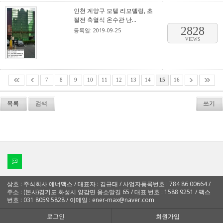
인천 계양구 모텔 리모델링, 초
절전 축열식 온수관 난...
2828
등록일: 2019-09-25
VIEWS
7
8
9
10
11
12
13
14
15
16
목록
검색
쓰기
상호 : 주식회사 에너맥스 / 대표자 : 김규태 / 사업자등록번호 : 784 86 00664 /
주소 : (본사)경기도 화성시 양감면 용소말길 65 / 대표 번호 : 1588 9251 / 팩스
번호 : 031 8059 5828 / 이메일 : ener-max@naver.com
로그인
회원가입