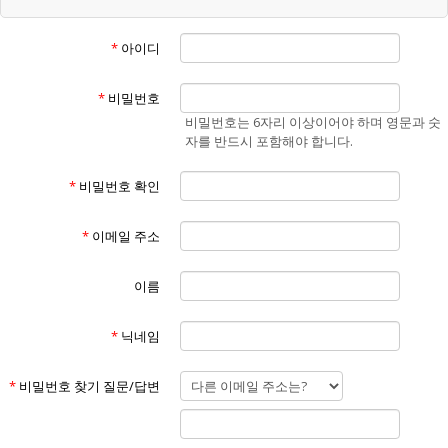
“회원”이라 함은 "홈페이지"에 개인정보를 제공하여 회원등록을 한 자로
서, "홈페이지"의 정보를 지속적으로 제공받으며 "홈페이지"가 제공하는
*
아이디
서비스를 계속적으로 이용할 수 있는 자를 말합니다.
④
“비회원”이라 함은 회원에 가입하지 않고 "홈페이지"가 제공하는 서비스
*
비밀번호
를 이용하는 자를 말합니다.
비밀번호는 6자리 이상이어야 하며 영문과 숫
⑤
자를 반드시 포함해야 합니다.
“게시물”이라 함은 회원이 홈페이지를 이용함에 있어서 홈페이지에 게시
한 부호,문자,음성,음향,화상,동영상 등의 정보 형태의 글,사진,동영상 및
*
비밀번호 확인
각종 파일과 링크 등을 의미합니다.
제3조 (약관의 효력 및 변경)
①
*
이메일 주소
본 약관은 "홈페이지"의 서비스 화면(www.에너맥스.com)에 게시하거나
이용자에게 공지함으로써 효력이 발생합니다.
②
이름
홈페이지는 불가피한 여건이나 사정이 있을 경우 약관을 변경할 수 있으
며 변경할 경우, 적용일자 및 개정사유를 명시하여 현행약관과 함께 "홈페
*
닉네임
이지"의 초기화면에 7일 이전부터 적용일자 전까지 공지합니다. 단, 회원
에게 불리한 약관의 개정인 경우에는 공지 외에 회사가 부여한 이메일 주
소로(회원이 "홈페이지"에 제출한 전자우편 주소) 개정약관을 발송하여
*
비밀번호 찾기 질문/답변
통지해야 합니다.
③
"홈페이지"가 전항에 따라 개정약관을 공지 또는 통지 하면서 회원에게 7