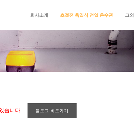
메뉴 건너뛰기
회사소개
초절전 축열식 전열 온수관
그외
 있습니다.
블로그 바로가기