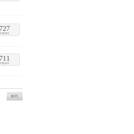
727
VIEWS
711
VIEWS
쓰기